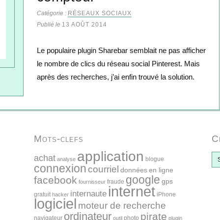
Catégorie :
RÉSEAUX SOCIAUX
Publié le
13 AOÛT 2014
Le populaire plugin Sharebar semblait ne pas afficher
le nombre de clics du réseau social Pinterest. Mais
après des recherches, j’ai enfin trouvé la solution.
Mots-clefs
C
application
C
achat
blogue
analyse
h
connexion
courriel
données
en ligne
r
google
facebook
gps
fraude
fournisseur
o
internet
internaute
n
gratuit
iPhone
hacker
logiciel
i
moteur de recherche
q
ordinateur
pirate
navigateur
photo
outil
plugin