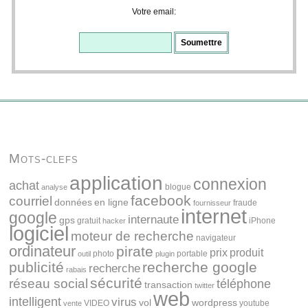
Votre email:
Mots-clefs
application
connexion
achat
blogue
analyse
facebook
courriel
données
en ligne
fraude
fournisseur
internet
google
internaute
gps
gratuit
iPhone
hacker
logiciel
moteur de recherche
navigateur
ordinateur
pirate
prix
produit
photo
portable
outil
plugin
publicité
recherche google
recherche
rabais
sécurité
réseau social
téléphone
transaction
twitter
web
intelligent
virus
vol
wordpress
VIDEO
youtube
vente