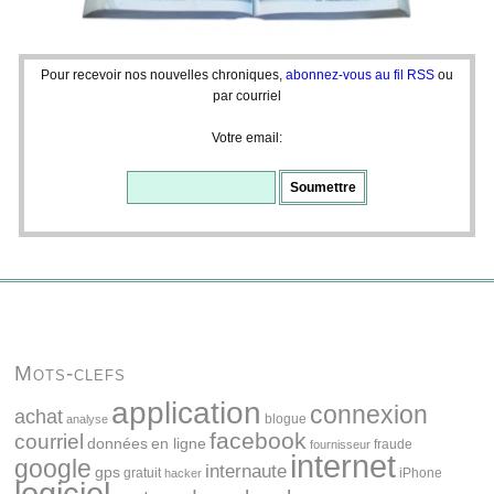
Pour recevoir nos nouvelles chroniques,
abonnez-vous au fil RSS
ou
par courriel
Votre email:
Mots-clefs
application
connexion
achat
blogue
analyse
facebook
courriel
données
en ligne
fraude
fournisseur
internet
google
internaute
gps
gratuit
iPhone
hacker