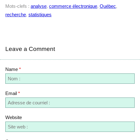
Mots-clefs :
analyse
,
commerce électronique
,
Québec
,
recherche
,
statistiques
Leave a Comment
Name
*
Email
*
Website