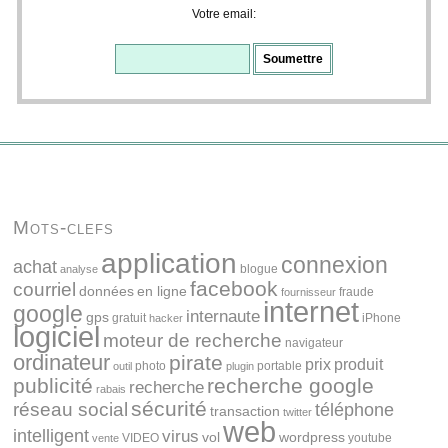
Votre email:
Mots-clefs
application
connexion
achat
blogue
analyse
facebook
courriel
données
en ligne
fraude
fournisseur
internet
google
internaute
gps
gratuit
iPhone
hacker
logiciel
moteur de recherche
navigateur
ordinateur
pirate
prix
produit
photo
portable
outil
plugin
publicité
recherche google
recherche
rabais
sécurité
réseau social
téléphone
transaction
twitter
web
intelligent
virus
vol
wordpress
VIDEO
youtube
vente