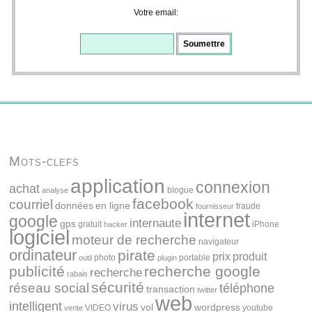
Votre email:
Mots-clefs
application
connexion
achat
blogue
analyse
facebook
courriel
données
en ligne
fraude
fournisseur
internet
google
internaute
gps
gratuit
iPhone
hacker
logiciel
moteur de recherche
navigateur
ordinateur
pirate
prix
produit
photo
portable
outil
plugin
publicité
recherche google
recherche
rabais
sécurité
réseau social
téléphone
transaction
twitter
web
intelligent
virus
vol
wordpress
VIDEO
youtube
vente