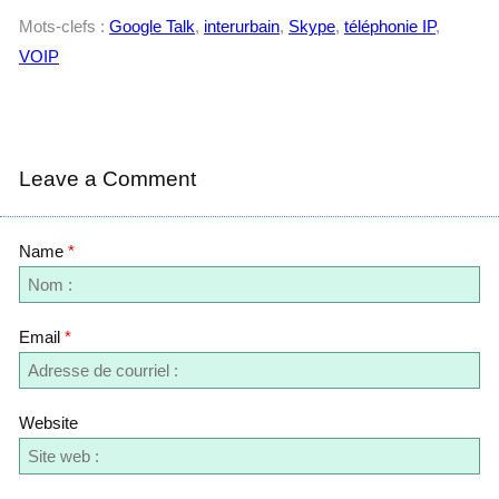
Mots-clefs :
Google Talk
,
interurbain
,
Skype
,
téléphonie IP
,
VOIP
Leave a Comment
Name
*
Email
*
Website