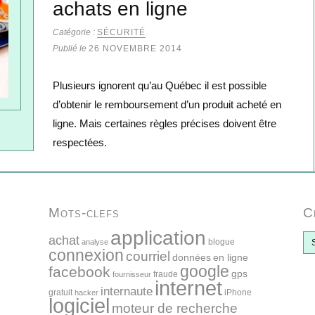
achats en ligne
Catégorie :
SÉCURITÉ
Publié le
26 NOVEMBRE 2014
Plusieurs ignorent qu’au Québec il est possible
d’obtenir le remboursement d’un produit acheté en
ligne. Mais certaines règles précises doivent être
respectées.
Mots-clefs
C
application
C
achat
blogue
analyse
h
connexion
courriel
données
en ligne
r
google
facebook
gps
fraude
fournisseur
o
internet
internaute
n
gratuit
iPhone
hacker
logiciel
i
moteur de recherche